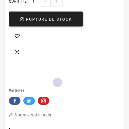
QUANTITÉ

RUPTURE DE STOCK


0articles
Donnez votre avis