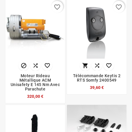
favorite_border
favorite_border






Moteur Rideau
Télécommande Keytis 2
Métallique ACM
RTS Somfy 2400549
Unisafety E 145 Nm Avec
39,60 €
Parachute
320,00 €