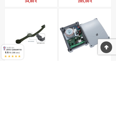
34,80 €
285,00 €
9.6
/10 (389 avis)
★★★★★






Jeu De Bras Axovia 220 B
Armoire De Commande
Somfy 9016818
CITY 2 + V2
144,00 €
401,00 €