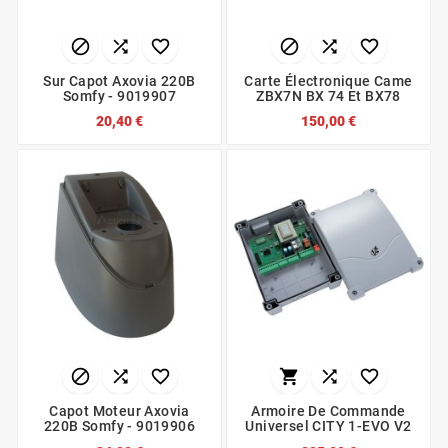






Sur Capot Axovia 220B
Carte Électronique Came
Somfy - 9019907
ZBX7N BX 74 Et BX78
20,40 €
150,00 €






Capot Moteur Axovia
Armoire De Commande
220B Somfy - 9019906
Universel CITY 1-EVO V2