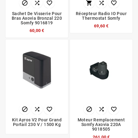






Sachet De Visserie Pour
Récepteur Radio IO Pour
Bras Axovia Bronzal 220
Thermostat Somfy
Somfy 9016819
69,60 €
60,00 €






Kit Ayros V2 Pour Grand
Moteur Remplacement
Portail 230 V / 1500 Kg
Somfy Axovia 220A
9018505
261,00 €