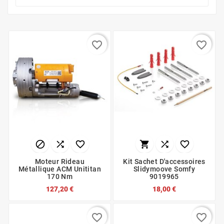
favorite_border
favorite_border






Moteur Rideau
Kit Sachet D'accessoires
Métallique ACM Unititan
Slidymoove Somfy
170 Nm
9019965
127,20 €
18,00 €
favorite_border
favorite_border