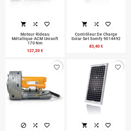






Moteur Rideau
Contrôleur De Charge
Métallique ACM Unisoft
Solar Set Somfy 9014492
170 Nm
83,40 €
127,20 €
favorite_border
favorite_border





