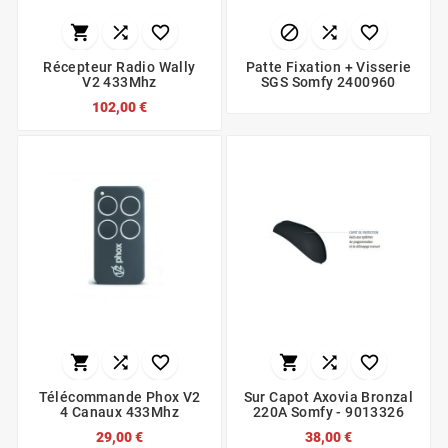






Récepteur Radio Wally
Patte Fixation + Visserie
V2 433Mhz
SGS Somfy 2400960
102,00 €






Télécommande Phox V2
Sur Capot Axovia Bronzal
4 Canaux 433Mhz
220A Somfy - 9013326
29,00 €
38,00 €