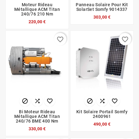
Moteur Rideau
Panneau Solaire Pour Kit
Métallique ACM Titan
SolarSet Somfy 9014337
240/76 210 Nm
303,00 €
220,00 €
favorite_border
favorite_border






Bi Moteur Rideau
Kit Solaire Portail Somfy
Métallique ACM Titan
2400961
240/76 BME 400 Nm
490,00 €
330,00 €