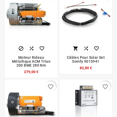






Moteur Rideau
Câbles Pour Solar Set
Métallique ACM Titan
Somfy 9015941
200 BME 280 Nm
82,80 €
279,00 €
favorite_border
favorite_border