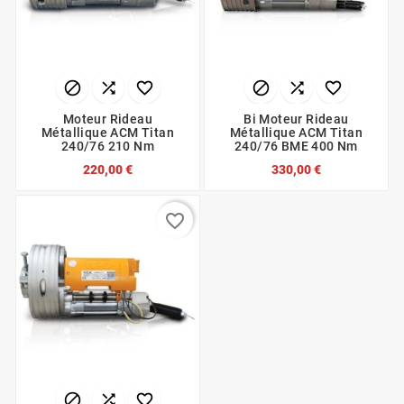






Moteur Rideau
Bi Moteur Rideau
Métallique ACM Titan
Métallique ACM Titan
240/76 210 Nm
240/76 BME 400 Nm
220,00 €
330,00 €
favorite_border


