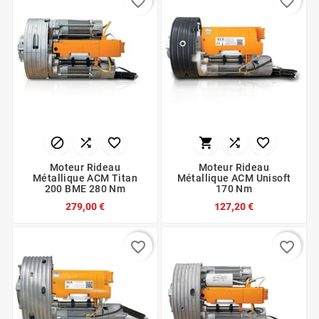
favorite_border
favorite_border






Moteur Rideau
Moteur Rideau
Métallique ACM Titan
Métallique ACM Unisoft
200 BME 280 Nm
170 Nm
279,00 €
127,20 €
favorite_border
favorite_border