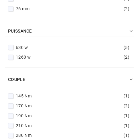
76 mm
(2)

PUISSANCE
630 w
(5)
1260 w
(2)

COUPLE
145 Nm
(1)
170 Nm
(2)
190 Nm
(1)
210 Nm
(1)
280 Nm
(1)