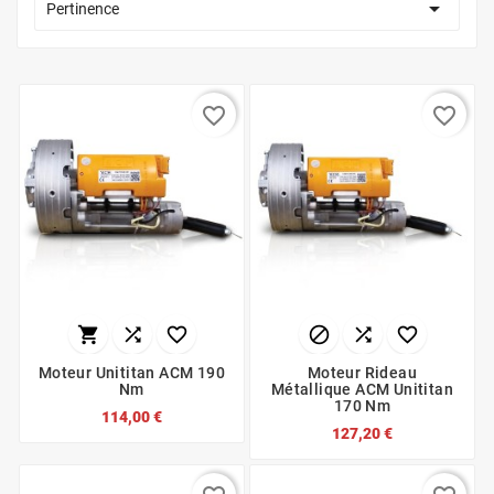

Pertinence
favorite_border
favorite_border






Moteur Unititan ACM 190
Moteur Rideau
Nm
Métallique ACM Unititan
170 Nm
114,00 €
127,20 €