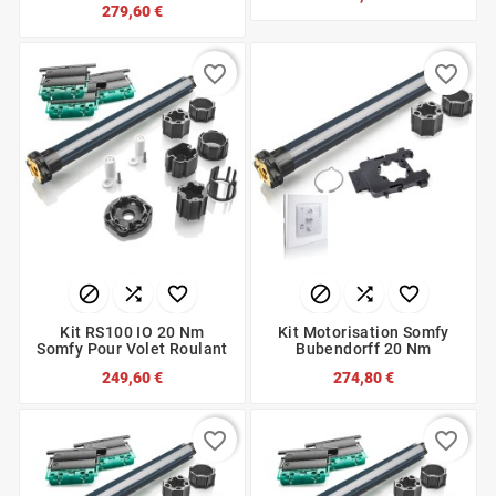
279,60 €
favorite_border
favorite_border






Kit RS100 IO 20 Nm
Kit Motorisation Somfy
Somfy Pour Volet Roulant
Bubendorff 20 Nm
249,60 €
274,80 €
favorite_border
favorite_border