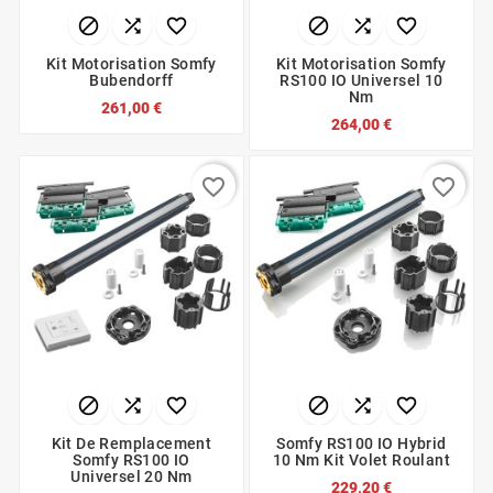






Kit Motorisation Somfy
Kit Motorisation Somfy
Bubendorff
RS100 IO Universel 10
Nm
261,00 €
264,00 €
favorite_border
favorite_border






Kit De Remplacement
Somfy RS100 IO Hybrid
Somfy RS100 IO
10 Nm Kit Volet Roulant
Universel 20 Nm
229,20 €