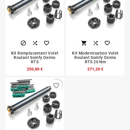






Kit Remplacement Volet
Kit Modernisation Volet
Roulant Somfy Oximo
Roulant Somfy Oximo
RTS
RTS 20 Nm
250,80 €
271,20 €
favorite_border