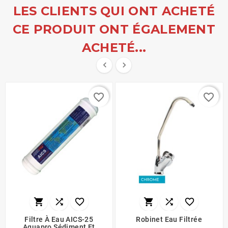
LES CLIENTS QUI ONT ACHETÉ
CE PRODUIT ONT ÉGALEMENT
ACHETÉ...


favorite_border
favorite_border






Filtre À Eau AICS-25
Robinet Eau Filtrée
Aquapro Sédiment Et