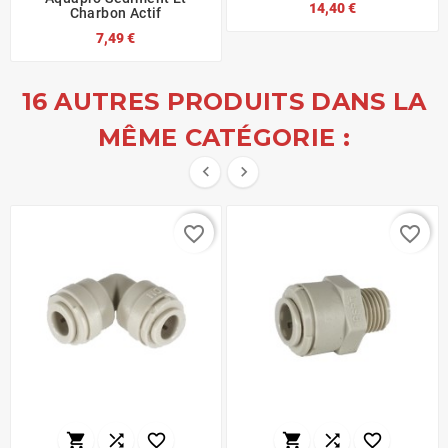
14,40 €
Charbon Actif
7,49 €
16 AUTRES PRODUITS DANS LA
MÊME CATÉGORIE :


favorite_border
favorite_border





