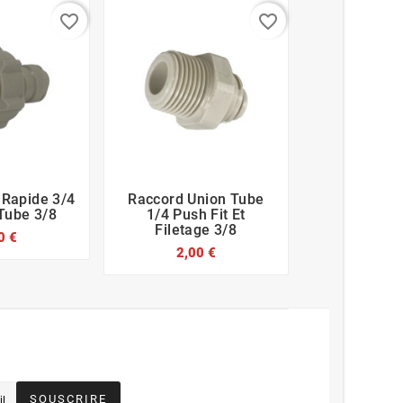
favorite_border
favorite_border
 Rapide 3/4
Raccord Union Tube
Clip De F








Tube 3/8
1/4 Push Fit Et
Double 
Filetage 3/8
0 €
1,80
2,00 €
SOUSCRIRE