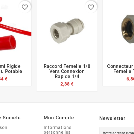
favorite_border
favorite_border
mi Rigide
Raccord Femelle 1/8
Connecteur








u Potable
Vers Connexion
Femelle 
Rapide 1/4
84 €
6,8
2,38 €
e Société
Mon Compte
Newsletter
ison
Informations
personnelles