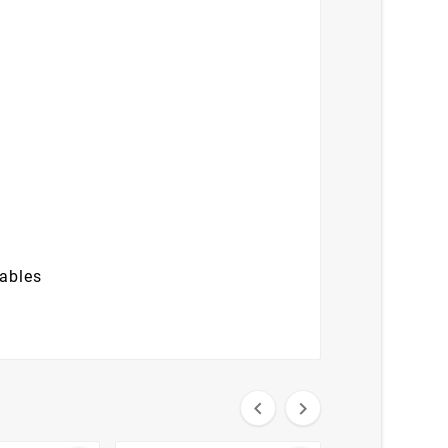
rables

