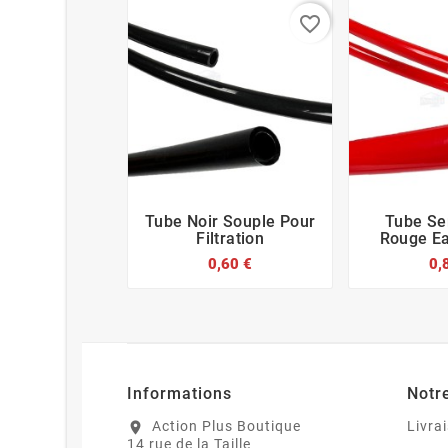
favorite_border
Tube Noir Souple Pour
Tube Se






Filtration
Rouge Ea
0,60 €
0,
Informations
Notr
Action Plus Boutique
Livra
location_on
14 rue de la Taille