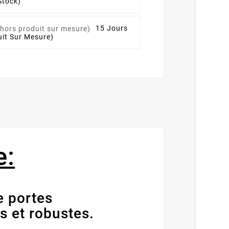
Stock)
15 Jours
it Sur Mesure)
e:
e portes
s et robustes.