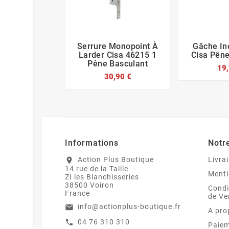
Serrure Monopoint À
Gâche In






Larder Cisa 46215 1
Cisa Pêne
Pêne Basculant
19,
30,90 €
Informations
Notr
Action Plus Boutique
Livra
location_on
14 rue de la Taille
Menti
ZI les Blanchisseries
38500 Voiron
Condi
France
de Ve
info@actionplus-boutique.fr
email
A pro
04 76 310 310
call
Paiem