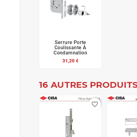
Serrure Porte




Coulissante À
Condamnation
31,20 €
16 AUTRES PRODUITS
favorite_border