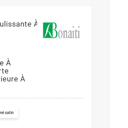
ulissante À
e À
rte
rieure À
é satin