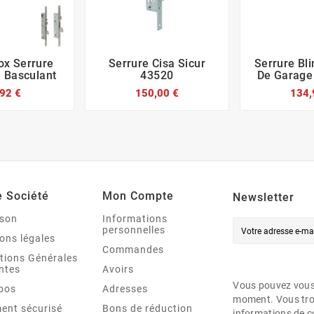
ox Serrure
Serrure Cisa Sicur
Serrure Bl








 Basculant
43520
De Garage
92 €
150,00 €
134,
e Société
Mon Compte
Newsletter
ison
Informations
personnelles
ons légales
Commandes
tions Générales
ntes
Avoirs
Vous pouvez vous 
pos
Adresses
moment. Vous tro
ent sécurisé
Bons de réduction
informations de c