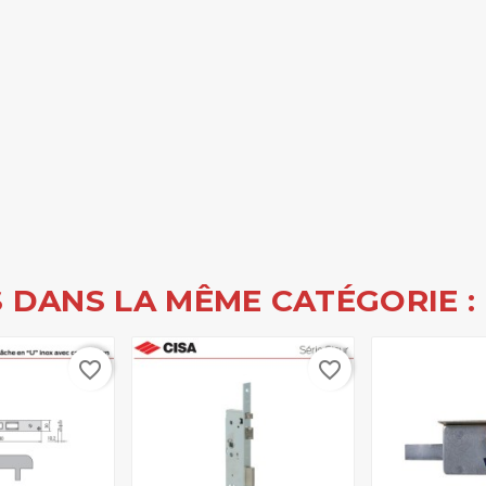
 DANS LA MÊME CATÉGORIE :
favorite_border
favorite_border