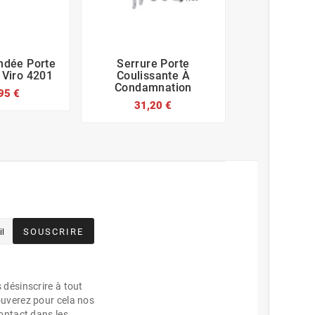
indée Porte
Serrure Porte
Serrure En








 Viro 4201
Coulissante À
Mm Port
Condamnation
95 €
42,0
31,20 €
SOUSCRIRE
désinscrire à tout
uverez pour cela nos
ontact dans les