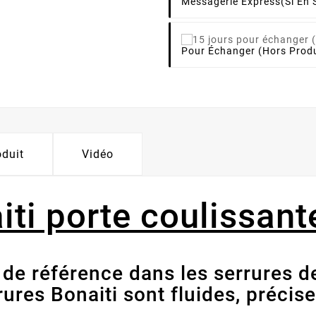
Messagerie Express
(si En 
Pour Échanger (hors Produ
oduit
Vidéo
iti porte coulissant
 de référence dans les serrures d
ures Bonaiti sont fluides, précise