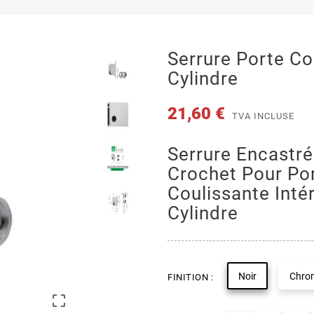
Serrure Porte Co
Cylindre
21,60 €
TVA INCLUSE
Serrure Encastré
Crochet Pour Po
Coulissante Inté
Cylindre
Noir
Chrom
FINITION :
