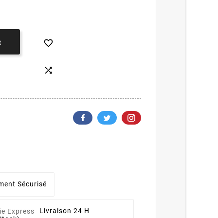

R

ment Sécurisé
Livraison 24 H