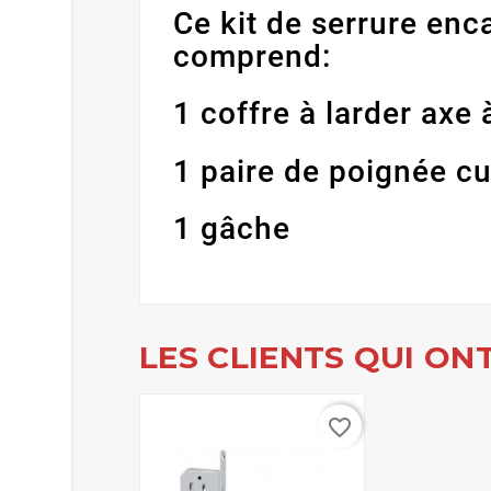
Ce kit de serrure enc
comprend:
1 coffre à larder axe
1 paire de poignée c
1 gâche
LES CLIENTS QUI ON
favorite_border