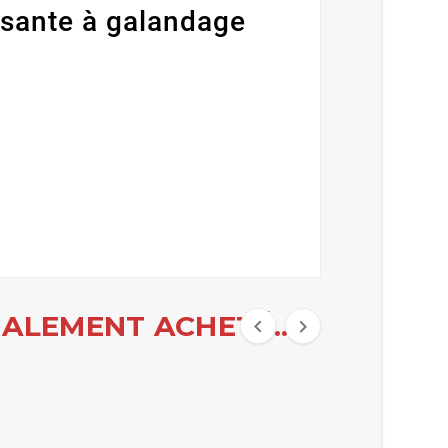
issante à galandage
ALEMENT ACHETÉ...

