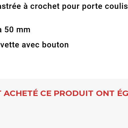
astrée à crochet pour porte coul
 à 50 mm
uvette avec bouton
T ACHETÉ CE PRODUIT ONT ÉG