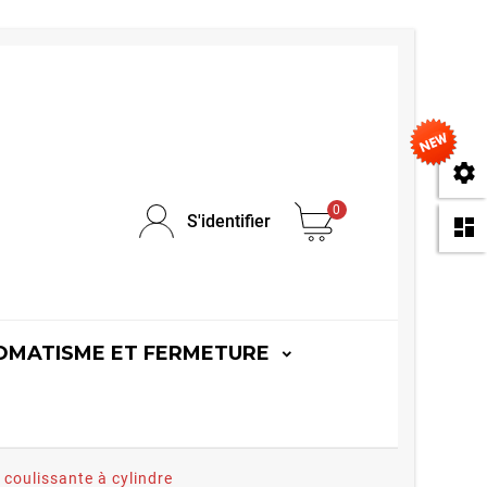
se
0
S'identifier
da
OMATISME ET FERMETURE
 coulissante à cylindre