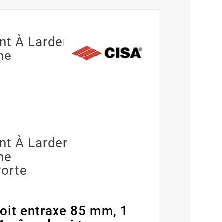
nt À Larder
ne
nt À Larder
ne
Porte
troit entraxe 85 mm, 1