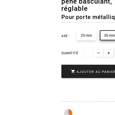
pêne basculant, 
réglable
Pour porte métalli
25 mm
30 mm
AXE :
QUANTITÉ

AJOUTER AU PANIE