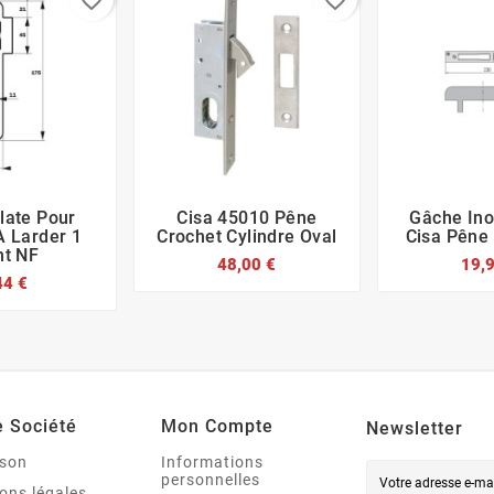
favorite_border
favorite_border
late Pour
Cisa 45010 Pêne
Gâche Ino








À Larder 1
Crochet Cylindre Oval
Cisa Pêne
nt NF
48,00 €
19,
44 €
e Société
Mon Compte
Newsletter
ison
Informations
personnelles
ons légales