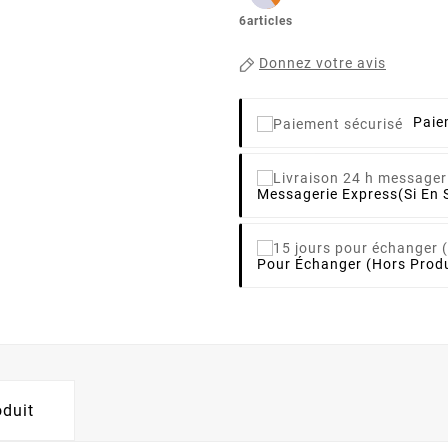
6articles
Donnez votre avis
Paie
Messagerie Express
(si En 
Pour Échanger (hors Produ
oduit