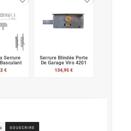
favorite_border
favorite_border
x Serrure
Serrure Blindée Porte
Serrure E








 Basculant
De Garage Viro 4201
Marc 7250 
92 €
134,95 €
3,60
SOUSCRIRE