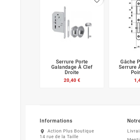
favorite_border
Serrure Porte
Gâche P






Galandage À Clef
Serrure 
Droite
Poi
20,40 €
1,
Informations
Notr
Action Plus Boutique
Livra
location_on
14 rue de la Taille
Menti