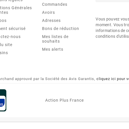
Commandes
tions Générales
ntes
Avoirs
Vous pouvez vous 
pos
Adresses
moment. Vous tro
ent sécurisé
Bons de réduction
informations de c
conditions d'utilis
ctez-nous
Mes listes de
souhaits
du site
Mes alerts
sins
rchand approuvé par la Société des Avis Garantis,
cliquez ici pour v
Action Plus France