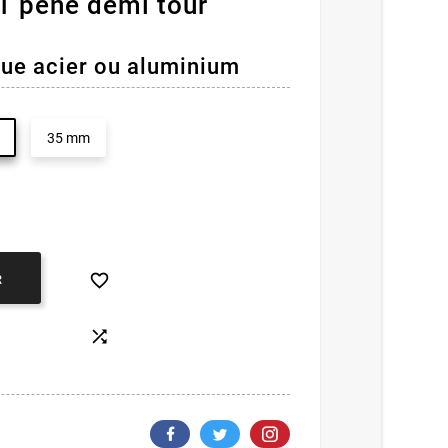
1 pêne demi tour
que acier ou aluminium
35 mm

R
