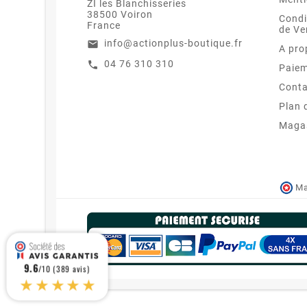
ZI les Blanchisseries
38500 Voiron
Condi
France
de Ve
info@actionplus-boutique.fr
email
A pro
04 76 310 310
call
Paiem
Conta
Plan 
Maga
Ma
9.6
/10 (389 avis)
★★★★★