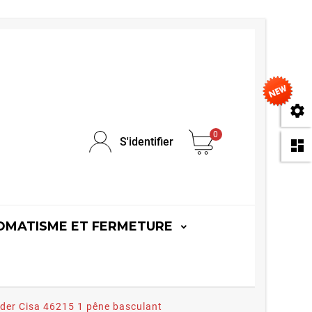
se
0
S'identifier
da
OMATISME ET FERMETURE
rder Cisa 46215 1 pêne basculant