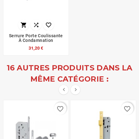



Serrure Porte Coulissante
À Condamnation
31,20 €
16 AUTRES PRODUITS DANS LA
MÊME CATÉGORIE :


favorite_border
favorite_border