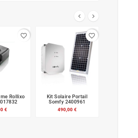


favorite_border
favorite_border
rme Rollixo
Kit Solaire Portail
Pignon Arbre








9017832
Somfy 2400961
Somfy Elix
80 €
490,00 €
51,6