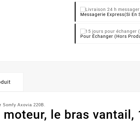
Messagerie Express
(si En 
Pour Échanger (hors Produ
oduit
ur Somfy Axovia 220B.
 moteur, le bras vantail,