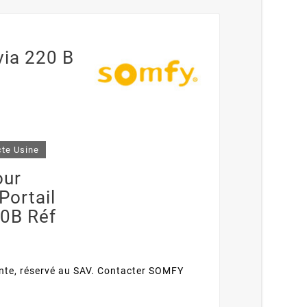
via 220 B
cte Usine
our
Portail
0B Réf
vente, réservé au SAV. Contacter SOMFY