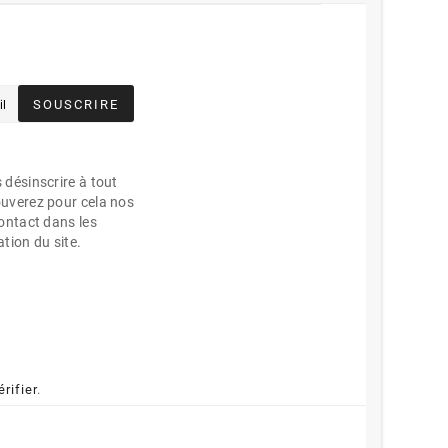
SOUSCRIRE
désinscrire à tout
uverez pour cela nos
ontact dans les
ation du site.
érifier
.