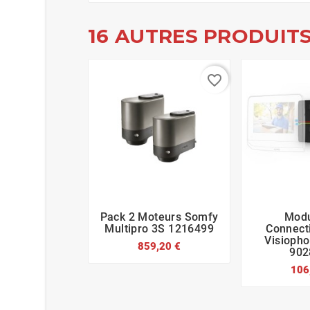
16 AUTRES PRODUITS
favorite_border
Pack 2 Moteurs Somfy
Modu






Multipro 3S 1216499
Connecti
Visioph
859,20 €
902
106