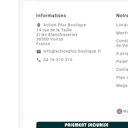
Informations
Notr
Action Plus Boutique
Livra
location_on
14 rue de la Taille
Menti
ZI les Blanchisseries
38500 Voiron
Condi
France
de Ve
info@actionplus-boutique.fr
email
A pro
04 76 310 310
call
Paiem
Conta
Plan 
Maga
Ma