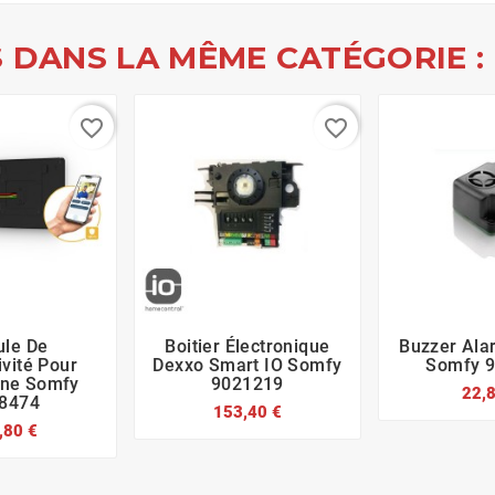
 DANS LA MÊME CATÉGORIE :
favorite_border
favorite_border
le De
Boitier Électronique
Buzzer Ala








vité Pour
Dexxo Smart IO Somfy
Somfy 
one Somfy
9021219
22,
8474
153,40 €
,80 €