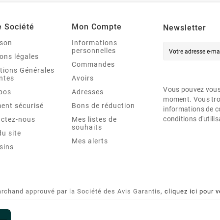
e Société
Mon Compte
Newsletter
ison
Informations
personnelles
ons légales
Commandes
tions Générales
ntes
Avoirs
Vous pouvez vous 
pos
Adresses
moment. Vous tro
ent sécurisé
Bons de réduction
informations de c
conditions d'utilis
ctez-nous
Mes listes de
souhaits
du site
Mes alerts
sins
rchand approuvé par la Société des Avis Garantis,
cliquez ici pour v