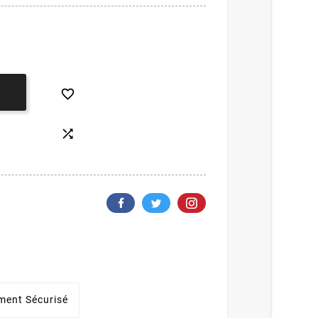


ment Sécurisé