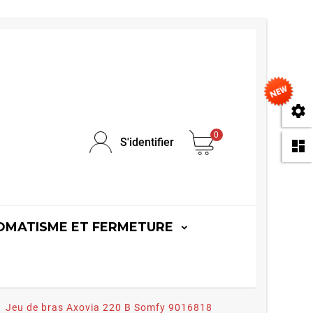
se
0
S'identifier
da
OMATISME ET FERMETURE
Jeu de bras Axovia 220 B Somfy 9016818