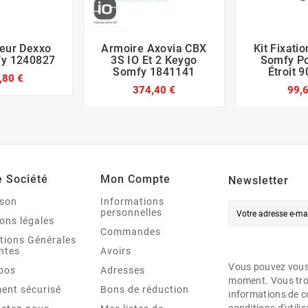
eur Dexxo
Armoire Axovia CBX
Kit Fixati








y 1240827
3S IO Et 2 Keygo
Somfy Po
Somfy 1841141
Étroit 
,80 €
374,40 €
99,
e Société
Mon Compte
Newsletter
ison
Informations
personnelles
ons légales
Commandes
tions Générales
ntes
Avoirs
Vous pouvez vous 
pos
Adresses
moment. Vous tro
ent sécurisé
Bons de réduction
informations de c
conditions d'utilis