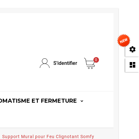
se
0
S'identifier
da
OMATISME ET FERMETURE
Support Mural pour Feu Clignotant Somfy