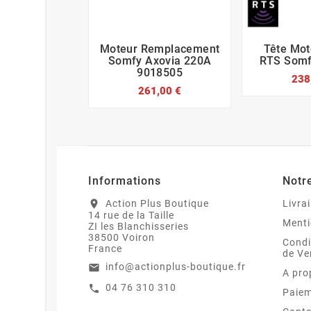
Moteur Remplacement
Tête Mot






Somfy Axovia 220A
RTS Somf
9018505
238
261,00 €
Informations
Notr
Action Plus Boutique
Livra
location_on
14 rue de la Taille
Menti
ZI les Blanchisseries
38500 Voiron
Condi
France
de Ve
info@actionplus-boutique.fr
email
A pro
04 76 310 310
call
Paiem