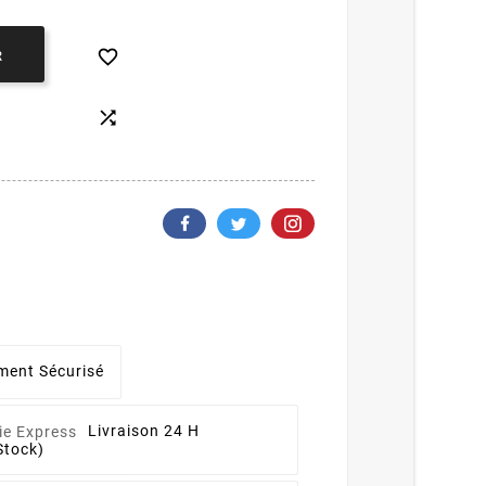

R

ment Sécurisé
Livraison 24 H
Stock)