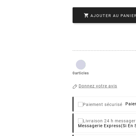

AJOUTER AU PANIE
0articles
Donnez votre avis
Paie
Messagerie Express
(si En 