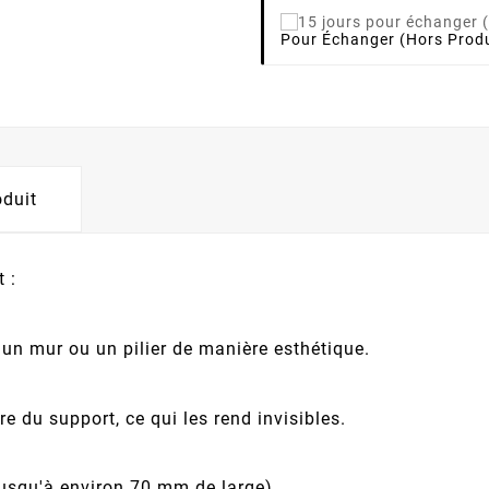
Pour Échanger (hors Produ
oduit
 :
r un mur ou un pilier de manière esthétique.
re du support, ce qui les rend invisibles.
(jusqu'à environ 70 mm de large).