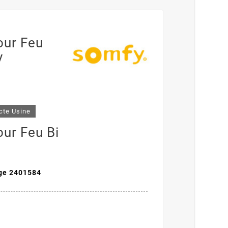
our Feu
y
cte Usine
ur Feu Bi
nge 2401584