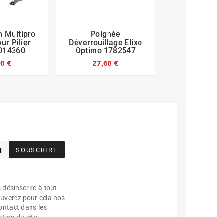
on Multipro
Poignée
Kit Solaire








ur Pilier
Déverrouillage Elixo
Garage 
9014360
Optimo 1782547
842,4
60 €
27,60 €
SOUSCRIRE
désinscrire à tout
uverez pour cela nos
ontact dans les
ation du site.