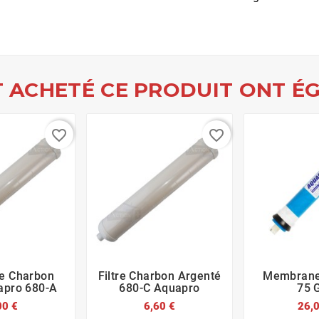
T ACHETÉ CE PRODUIT ONT ÉG
favorite_border
favorite_border
e Charbon
Filtre Charbon Argenté
Membrane








apro 680-A
680-C Aquapro
75 
00 €
6,60 €
26,