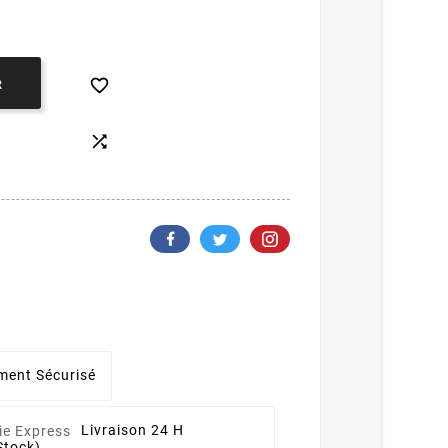

R

ment Sécurisé
Livraison 24 H
Stock)