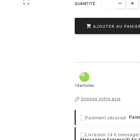

QUANTITÉ

AJOUTER AU PANIE
18articles
Donnez votre avis
Paie
Messagerie Express
(si En 