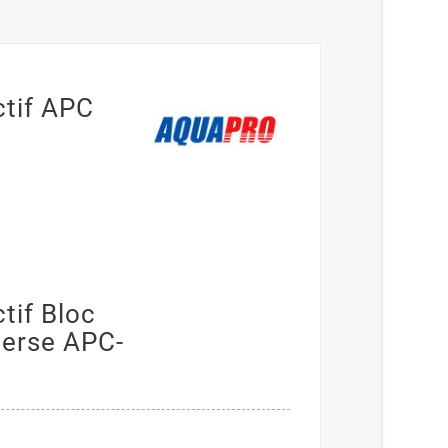
ctif APC
(1 avis)
tif Bloc
erse APC-