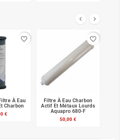


favorite_border
favorite_border
Filtre À Eau
Filtre À Eau Charbon
Filtre À Eau








Et Charbon
Actif Et Métaux Lourds
Pour Su
Aquapro 680-F
D'Hydr
40 €
50,00 €
86,0