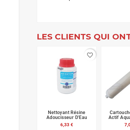
LES CLIENTS QUI ON
favorite_border
Nettoyant Résine
Cartouch






Adoucisseur D'Eau
Actif Aqu
6,33 €
7,