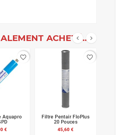
ALEMENT ACHETÉ...


favorite_border
favorite_border
 Aquapro
Filtre Pentair FloPlus
Filtre Char








GPD
20 Pouces
Granule 10
00 €
45,60 €
8,95