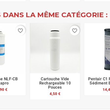
 DANS LA MÊME CATÉGORIE :
favorite_border
favorite_border
he NLF-CB
Cartouche Vide
Pentair C1 








apro
Rechargeable 10
Sédiment 
Pouces
90 €
14,
4,50 €