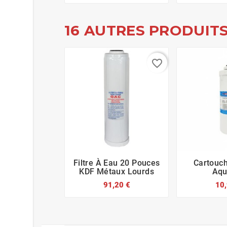
16 AUTRES PRODUITS
favorite_border
Filtre À Eau 20 Pouces
Cartouc






KDF Métaux Lourds
Aqu
91,20 €
10,