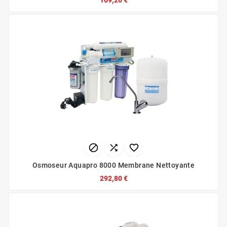
169,20 €



Osmoseur Aquapro 8000 Membrane Nettoyante
292,80 €