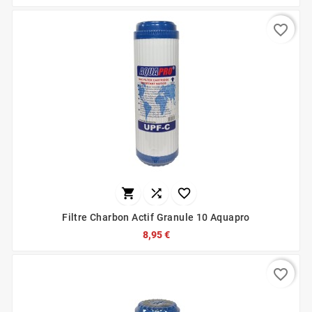
favorite_border



Filtre Charbon Actif Granule 10 Aquapro
8,95 €
favorite_border