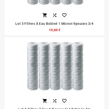



Lot 5 Filtres À Eau Bobiné 1 Micron 9pouces 3/4
15,60 €


