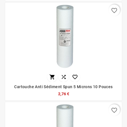
favorite_border



Cartouche Anti Sédiment Spun 5 Microns 10 Pouces
2,76 €
favorite_border