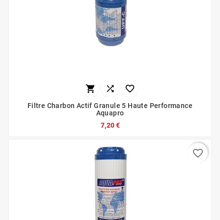



Filtre Charbon Actif Granule 5 Haute Performance
Aquapro
7,20 €
favorite_border