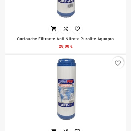



Cartouche Filtrante Anti Nitrate Purolite Aquapro
28,00 €
favorite_border