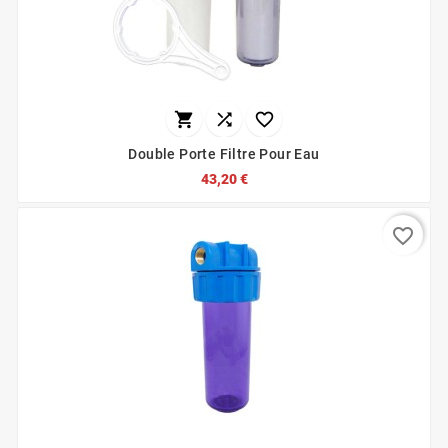



Double Porte Filtre Pour Eau
43,20 €
favorite_border