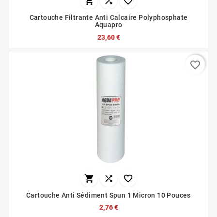



Cartouche Filtrante Anti Calcaire Polyphosphate
Aquapro
23,60 €
favorite_border



Cartouche Anti Sédiment Spun 1 Micron 10 Pouces
2,76 €