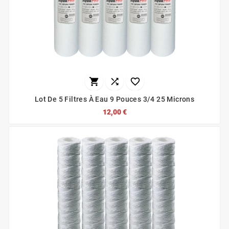



Lot De 5 Filtres À Eau 9 Pouces 3/4 25 Microns
12,00 €