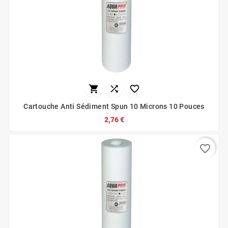



Cartouche Anti Sédiment Spun 10 Microns 10 Pouces
2,76 €
favorite_border