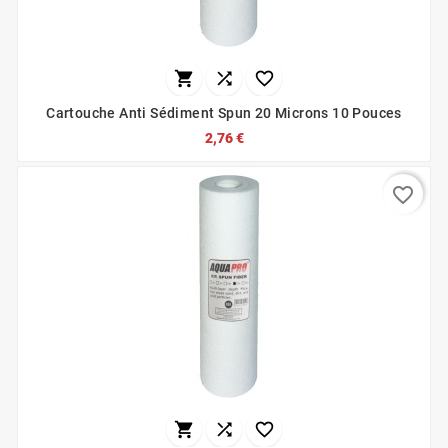



Cartouche Anti Sédiment Spun 20 Microns 10 Pouces
2,76 €
favorite_border


