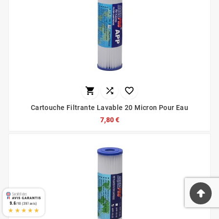



Cartouche Filtrante Lavable 20 Micron Pour Eau
7,80 €
9.6
/10 (397 avis)
★★★★★