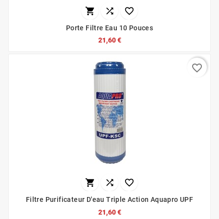



Porte Filtre Eau 10 Pouces
21,60 €
favorite_border



Filtre Purificateur D'eau Triple Action Aquapro UPF
21,60 €