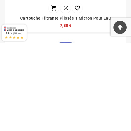



Cartouche Filtrante Plissée 1 Micron Pour Eau
7,80 €
9.6
/10 (389 avis)
★★★★★



Filtre À Eau Plissé Lavable 5 Micron Aquapro
7,80 €