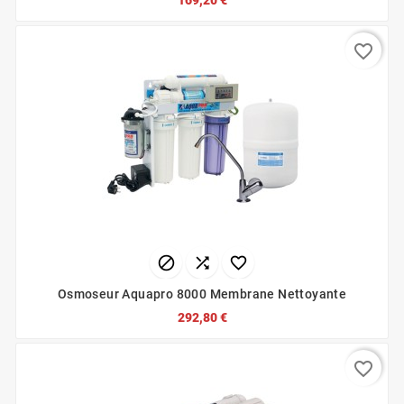
169,20 €
favorite_border



Osmoseur Aquapro 8000 Membrane Nettoyante
292,80 €
favorite_border