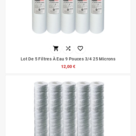



Lot De 5 Filtres À Eau 9 Pouces 3/4 25 Microns
12,00 €