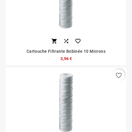



Cartouche Filtrante Bobinée 10 Microns
3,96 €
favorite_border