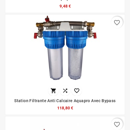
9,48 €
favorite_border



Station Filtrante Anti Calcaire Aquapro Avec Bypass
118,80 €
favorite_border