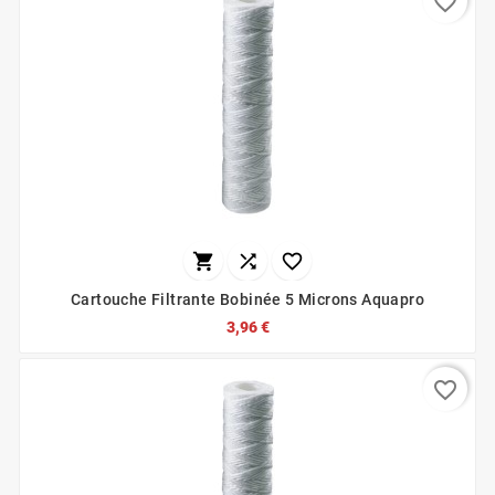
favorite_border



Cartouche Filtrante Bobinée 5 Microns Aquapro
3,96 €
favorite_border