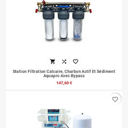



Station Filtration Calcaire, Charbon Actif Et Sédiment
Aquapro Avec Bypass
147,60 €
favorite_border