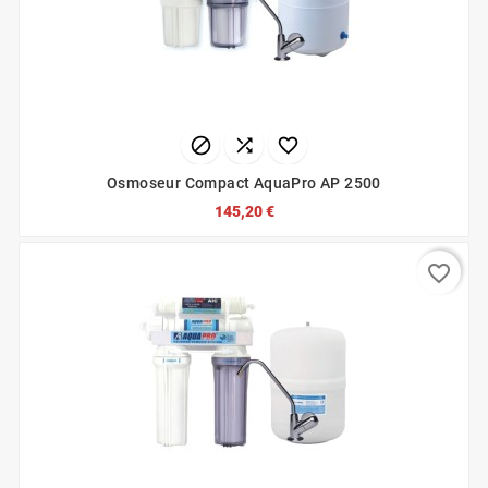



Osmoseur Compact AquaPro AP 2500
145,20 €
favorite_border