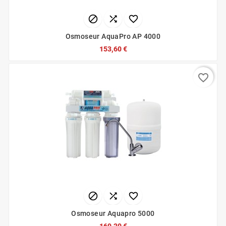



Osmoseur AquaPro AP 4000
153,60 €
favorite_border



Osmoseur Aquapro 5000