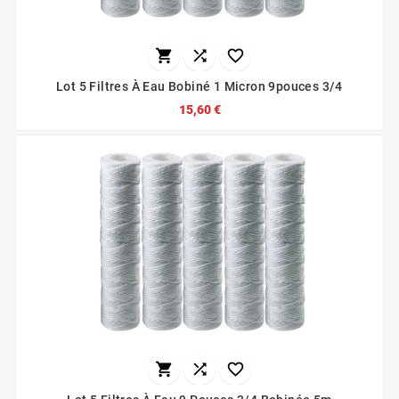



Lot 5 Filtres À Eau Bobiné 1 Micron 9pouces 3/4
15,60 €


