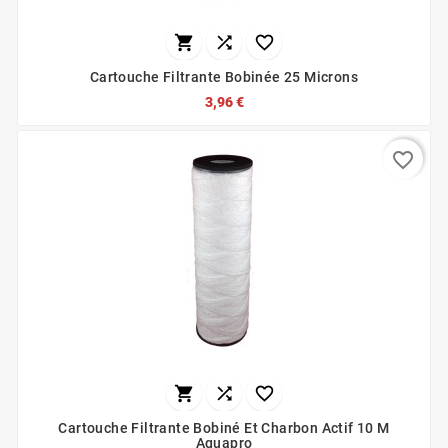



Cartouche Filtrante Bobinée 25 Microns
3,96 €
favorite_border



Cartouche Filtrante Bobiné Et Charbon Actif 10 Μ
Aquapro