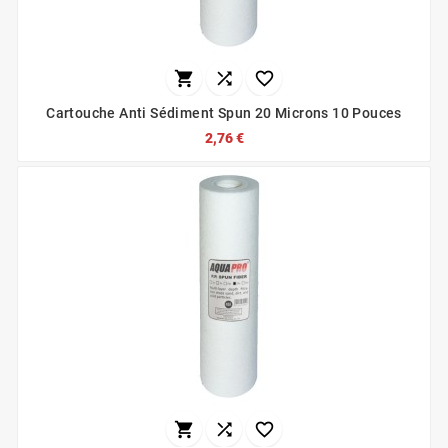



Cartouche Anti Sédiment Spun 20 Microns 10 Pouces
2,76 €


