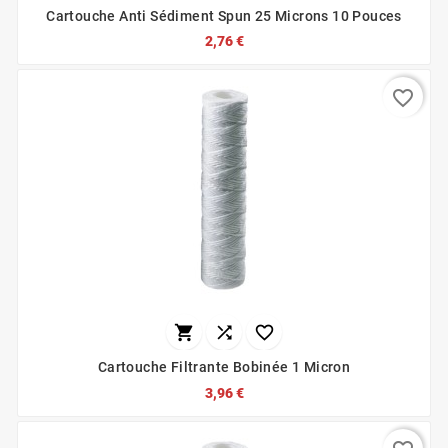
Cartouche Anti Sédiment Spun 25 Microns 10 Pouces
2,76 €
favorite_border



Cartouche Filtrante Bobinée 1 Micron
3,96 €