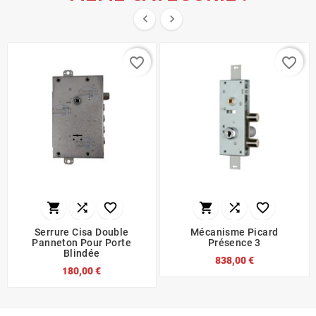


favorite_border
favorite_border






Serrure Cisa Double
Mécanisme Picard
Panneton Pour Porte
Présence 3
Blindée
838,00 €
180,00 €