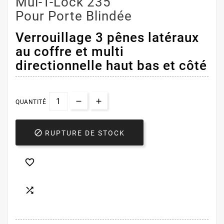
Mul-T-Lock 235
Pour Porte Blindée
Verrouillage 3 pênes latéraux
au coffre et multi
directionnelle haut bas et côté
QUANTITÉ

RUPTURE DE STOCK

