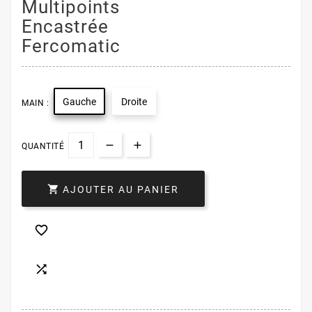
Multipoints
Encastrée
Fercomatic
Gauche
Droite
MAIN :
QUANTITÉ

AJOUTER AU PANIER

