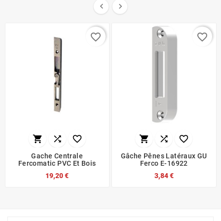


favorite_border
favorite_border






Gache Centrale
Gâche Pênes Latéraux GU
Fercomatic PVC Et Bois
Ferco E-16922
19,20 €
3,84 €