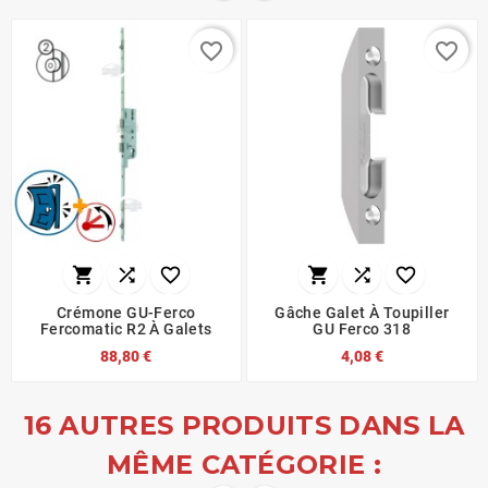
favorite_border
favorite_border






Crémone GU-Ferco
Gâche Galet À Toupiller
Fercomatic R2 À Galets
GU Ferco 318
88,80 €
4,08 €
16 AUTRES PRODUITS DANS LA
MÊME CATÉGORIE :