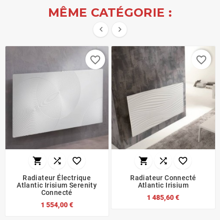
MÊME CATÉGORIE :


favorite_border
favorite_border






Radiateur Électrique
Radiateur Connecté
Atlantic Irisium Serenity
Atlantic Irisium
Connecté
1 485,60 €
1 554,00 €