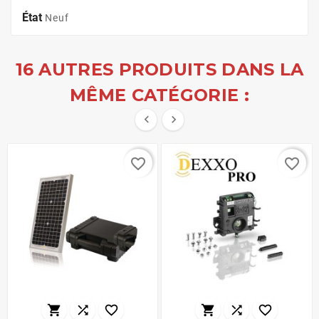
État
Neuf
16 AUTRES PRODUITS DANS LA
MÊME CATÉGORIE :


favorite_border
favorite_border





