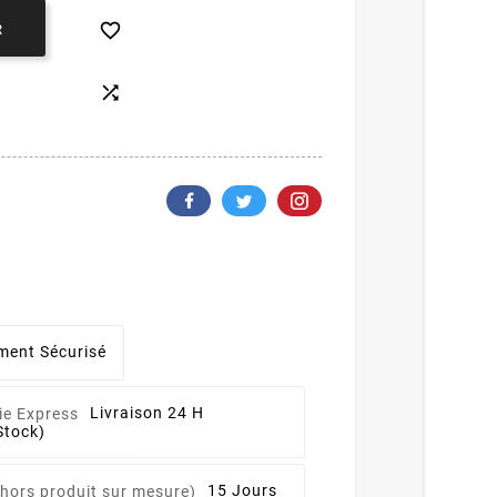

R

ment Sécurisé
Livraison 24 H
Stock)
15 Jours