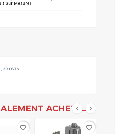
it Sur Mesure)
0, AXOVIA
ALEMENT ACHETÉ...


favorite_border
favorite_border