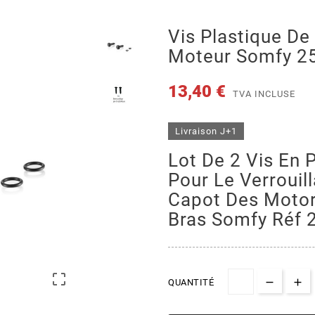
Vis Plastique De
Moteur Somfy 2
13,40 €
TVA INCLUSE
Livraison J+1
Lot De 2 Vis En 
Pour Le Verrouil
Capot Des Motor
Bras Somfy Réf

QUANTITÉ