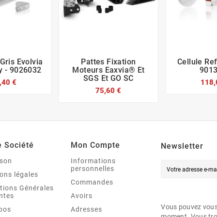
Gris Evolvia
Pattes Fixation
Cellule Re








y - 9026032
Moteurs Eaxvia® Et
901
SGS Et GO SC
,40 €
118,
75,60 €
e Société
Mon Compte
Newsletter
ison
Informations
personnelles
ons légales
Commandes
tions Générales
ntes
Avoirs
Vous pouvez vous 
pos
Adresses
moment. Vous tro