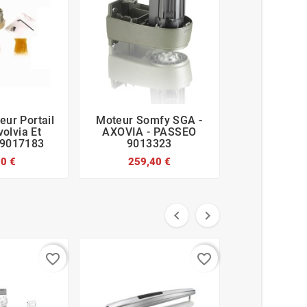
eur Portail
Moteur Somfy SGA -
Capot Mot








olvia Et
AXOVIA - PASSEO
Somfy 9
 9017183
9013323
27,6
00 €
259,40 €


favorite_border
favorite_border