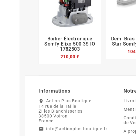
Boitier Électronique
Demi Bras 






Somfy Elixo 500 3S IO
Star Somf
1782503
104
210,00 €
Informations
Notr
Action Plus Boutique
Livra
location_on
14 rue de la Taille
Menti
ZI les Blanchisseries
38500 Voiron
Condi
France
de Ve
info@actionplus-boutique.fr
email
A pro