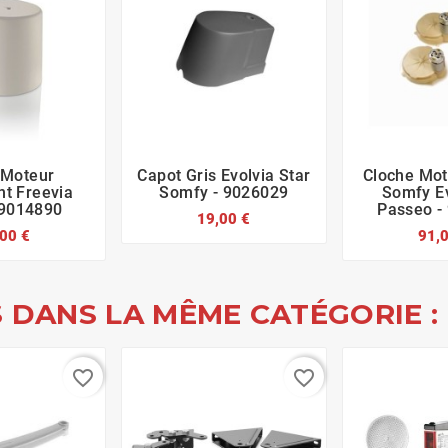
 Moteur
Capot Gris Evolvia Star
Cloche Mot








nt Freevia
Somfy - 9026029
Somfy Ev
9014890
Passeo -
19,00 €
00 €
91,
 DANS LA MÊME CATÉGORIE :
favorite_border
favorite_border