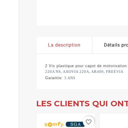
La description
Détails pr
2 Vis plastique pour capot de motorisation 
220A NS, AXOVIA 220A, AR400, FREEVIA
Garantie:
3 ANS
LES CLIENTS QUI ON
favorite_border