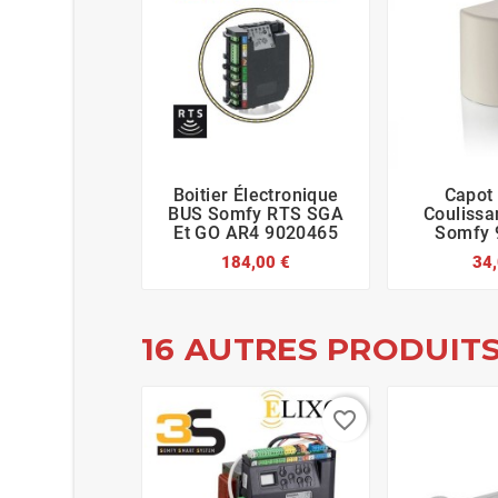
Boitier Électronique
Capot






BUS Somfy RTS SGA
Coulissa
Et GO AR4 9020465
Somfy 
184,00 €
34,
16 AUTRES PRODUITS
favorite_border