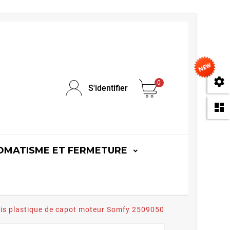
se
0
S'identifier
da
OMATISME ET FERMETURE
is plastique de capot moteur Somfy 2509050