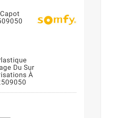
 Capot
509050
Plastique
lage Du Sur
isations À
 2509050