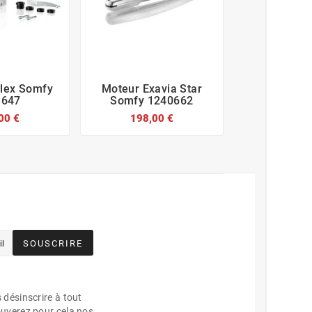
flex Somfy
Moteur Exavia Star
Capot Arri








3647
Somfy 1240662
Compact 
00 €
198,00 €
27,6
SOUSCRIRE
désinscrire à tout
uverez pour cela nos