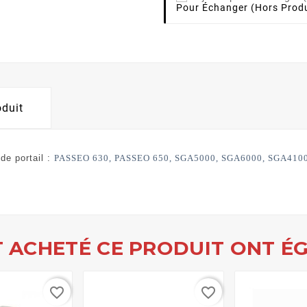
Pour Échanger (hors Produ
oduit
de portail :
PASSEO 630, PASSEO 650, SGA5000, SGA6000, SGA410
T ACHETÉ CE PRODUIT ONT ÉG
favorite_border
favorite_border