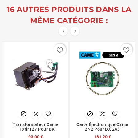
16 AUTRES PRODUITS DANS LA
MÊME CATÉGORIE :


favorite_border
favorite_border






Transformateur Came
Carte Électronique Came
119rir127 Pour BK
ZN2 Pour BX 243
93,00 €
181,20 €