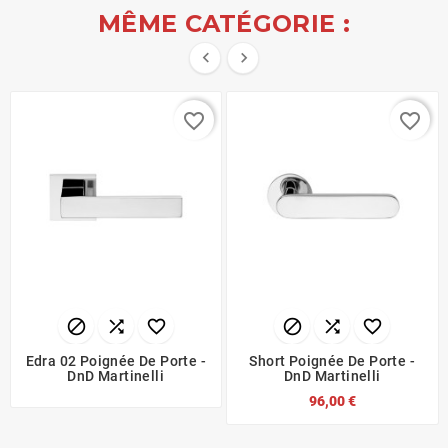
MÊME CATÉGORIE :


favorite_border
favorite_border






Edra 02 Poignée De Porte -
Short Poignée De Porte -
DnD Martinelli
DnD Martinelli
96,00 €