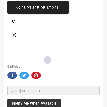

RUPTURE DE STOCK


0articles
Notify Me When Available