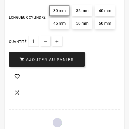
30 mm
35 mm
40 mm
LONGUEUR CYLINDRE :
45 mm
50 mm
60 mm
QUANTITÉ

AJOUTER AU PANIER

