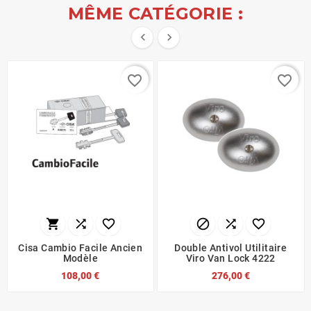
MÊME CATÉGORIE :


favorite_border
favorite_border






Cisa Cambio Facile Ancien
Double Antivol Utilitaire
Modèle
Viro Van Lock 4222
108,00 €
276,00 €