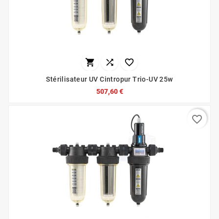



Stérilisateur UV Cintropur Trio-UV 25w
507,60 €
favorite_border