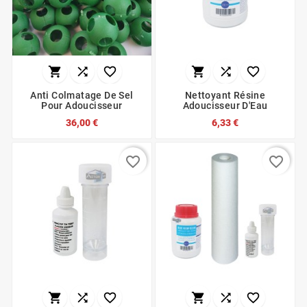






Anti Colmatage De Sel
Nettoyant Résine
Pour Adoucisseur
Adoucisseur D'Eau
36,00 €
6,33 €
favorite_border
favorite_border





