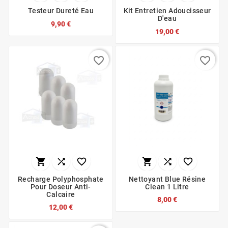
Testeur Dureté Eau
Kit Entretien Adoucisseur
D'eau
9,90 €
19,00 €
favorite_border
favorite_border






Recharge Polyphosphate
Nettoyant Blue Résine
Pour Doseur Anti-
Clean 1 Litre
Calcaire
8,00 €
12,00 €