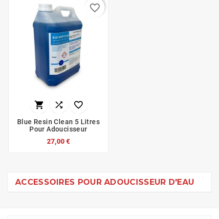
favorite_border



Blue Resin Clean 5 Litres
Pour Adoucisseur
27,00 €
ACCESSOIRES POUR ADOUCISSEUR D'EAU