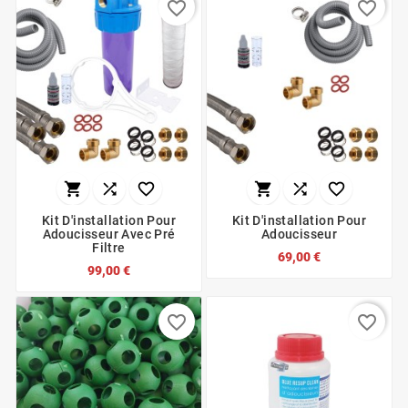
favorite_border
favorite_border






Kit D'installation Pour
Kit D'installation Pour
Adoucisseur Avec Pré
Adoucisseur
Filtre
69,00 €
99,00 €
favorite_border
favorite_border